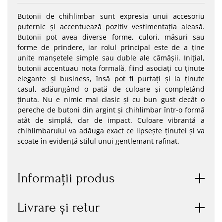
Butonii de chihlimbar sunt expresia unui accesoriu
puternic și accentuează pozitiv vestimentația aleasă.
Butonii pot avea diverse forme, culori, măsuri sau
forme de prindere, iar rolul principal este de a ține
unite manșetele simple sau duble ale cămășii. Inițial,
butonii accentuau nota formală, fiind asociați cu ținute
elegante și business, însă pot fi purtați și la ținute
casul, adăungând o pată de culoare și completând
ținuta. Nu e nimic mai clasic și cu bun gust decât o
pereche de butoni din argint și chihlimbar într-o formă
atât de simplă, dar de impact. Culoare vibrantă a
chihlimbarului va adăuga exact ce lipsește ținutei și va
scoate în evidență stilul unui gentlemant rafinat.
Informaţii produs
Livrare și retur