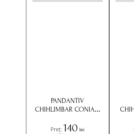
PANDANTIV
CHIHLIMBAR CONIAC,
CHI
SNUR NEGRU,
140
INCHIZATOARE METAL
INCH
Preț:
lei