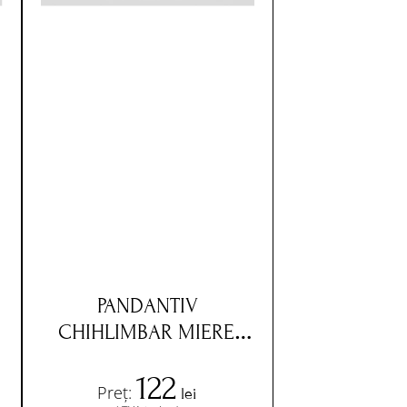
PANDANTIV
CHIHLIMBAR MIERE,
SNUR NEGRU,
122
INCHIZATOARE METAL
Preț:
lei