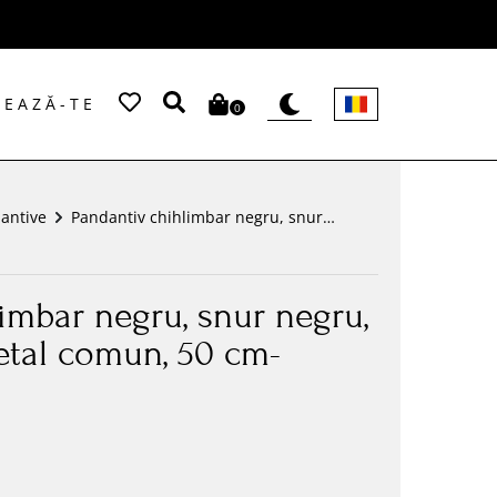
EAZĂ-TE
0
antive
Pandantiv chihlimbar negru, snur
negru, inchizatoare metal comun, 50
cm-RBA1008
imbar negru, snur negru,
etal comun, 50 cm-