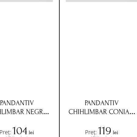
PANDANTIV
PANDANTIV
HLIMBAR NEGRU,
CHIHLIMBAR CONIAC,
SNUR NEGRU,
SNUR NEGRU,
104
119
IZATOARE METAL
INCHIZATOARE METAL
Preț:
Preț:
lei
lei