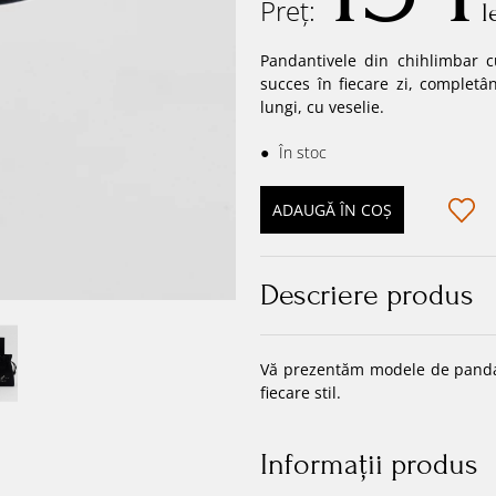
Preț:
l
Pandantivele din chihlimbar c
succes în fiecare zi, completâ
lungi, cu veselie.
●
În stoc
ADAUGĂ ÎN COȘ
Descriere produs
Vă prezentăm modele de pandan
fiecare stil.
Informaţii produs