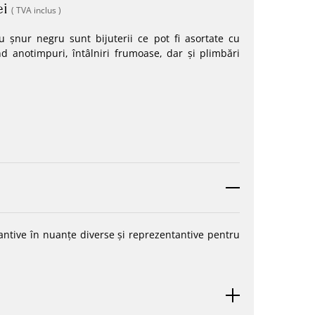
ei
( TVA inclus )
u șnur negru sunt bijuterii ce pot fi asortate cu
nd anotimpuri, întâlniri frumoase, dar și plimbări
tive în nuanțe diverse și reprezentantive pentru