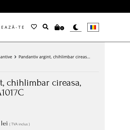
EAZĂ-TE
0
antive
Pandantiv argint, chihlimbar cireasa,
model cruce-AA1017C
t, chihlimbar cireasa,
A1017C
lei
( TVA inclus )