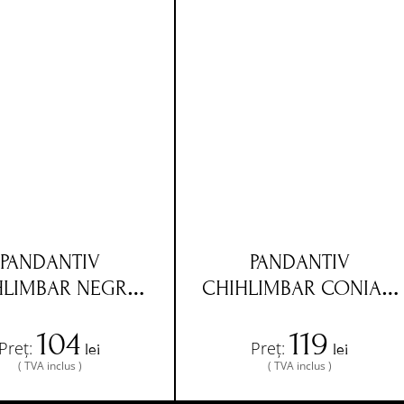
PANDANTIV
PANDANTIV
HLIMBAR NEGRU,
CHIHLIMBAR CONIAC,
SNUR NEGRU,
SNUR NEGRU,
104
119
IZATOARE METAL
INCHIZATOARE METAL
Preț:
Preț:
lei
lei
MUN, 50 CM-
COMUN, 50 CM-
( TVA inclus )
( TVA inclus )
RBA1010
RBA1009