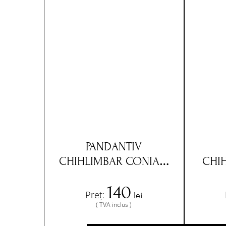
PANDANTIV
CHIHLIMBAR CONIAC,
CHI
SNUR NEGRU,
140
INCHIZATOARE METAL
INCH
Preț:
lei
COMUN, 50 CM-
CO
( TVA inclus )
RBA1011