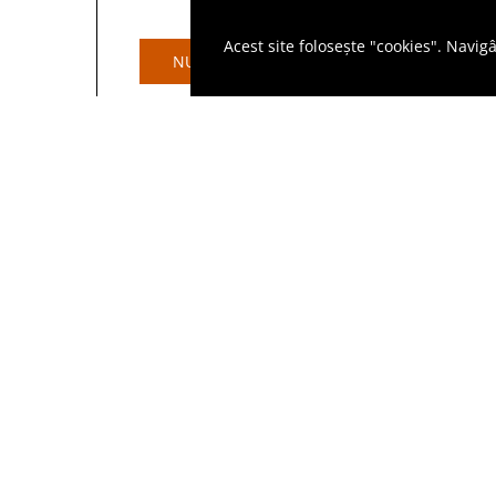
●
Stoc epuizat
Acest site folosește "cookies". Navig
NU ESTE ÎN STOC
N