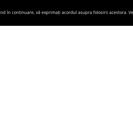
●
Stoc epuizat
●
Stoc epuizat
ând în continuare, vă exprimați acordul asupra folosirii acestora. V
U ESTE ÎN STOC
NU ESTE ÎN STOC