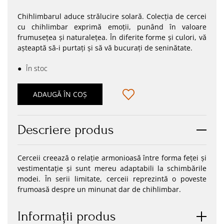
Chihlimbarul aduce strălucire solară. Colecția de cercei
cu chihlimbar exprimă emoții, punând în valoare
frumusețea și naturalețea. În diferite forme și culori, vă
așteaptă să-i purtați și să vă bucurați de seninătate.
●
În stoc
ADAUGĂ ÎN COȘ
Descriere produs
Cerceii creează o relaţie armonioasă între forma feței și
vestimentație și sunt mereu adaptabili la schimbările
modei. În serii limitate, cerceii reprezintă o poveste
frumoasă despre un minunat dar de chihlimbar.
Informaţii produs