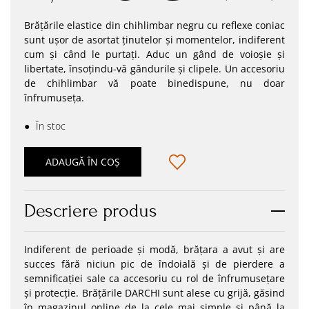
Brățările elastice din chihlimbar negru cu reflexe coniac
sunt ușor de asortat ținutelor și momentelor, indiferent
cum și când le purtați. Aduc un gând de voioșie și
libertate, însoțindu-vă gândurile și clipele. Un accesoriu
de chihlimbar vă poate binedispune, nu doar
înfrumuseța.
●
În stoc
ADAUGĂ ÎN COȘ
Descriere produs
Indiferent de perioade și modă, brățara a avut și are
succes fără niciun pic de îndoială și de pierdere a
semnificației sale ca accesoriu cu rol de înfrumusețare
și protecție. Brățările DARCHI sunt alese cu grijă, găsind
în magazinul online de la cele mai simple și până la