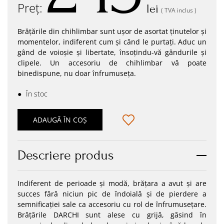
Preț:
lei
( TVA inclus )
Brățările din chihlimbar sunt ușor de asortat ținutelor și
momentelor, indiferent cum și când le purtați. Aduc un
gând de voioșie și libertate, însoțindu-vă gândurile și
clipele. Un accesoriu de chihlimbar vă poate
binedispune, nu doar înfrumuseța.
●
În stoc
ADAUGĂ ÎN COȘ
Descriere produs
Indiferent de perioade și modă, brățara a avut și are
succes fără niciun pic de îndoială și de pierdere a
semnificației sale ca accesoriu cu rol de înfrumusețare.
Brățările DARCHI sunt alese cu grijă, găsind în